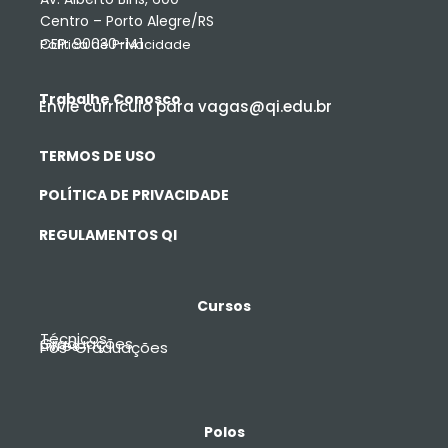
Centro – Porto Alegre/RS
CEP: 90030-141
Política de Privacidade
Trabalhe Conosco
Envie currículo para vagas@qi.edu.br
TERMOS DE USO
POLÍTICA DE PRIVACIDADE
REGULAMENTOS QI
Cursos
Técnicos
Graduações
Livres
Pós-Graduações
Polos