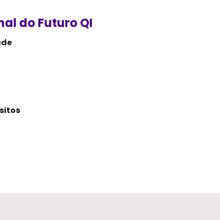
nal do Futuro QI
ade
sitos