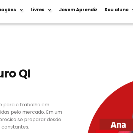
uações
Livres
Jovem Aprendiz
Sou aluno
uro QI
ade para o trabalho em
gidas pelo mercado. Em um
preciso se preparar desde
 constantes.