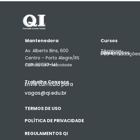
Mantenedora
Cursos
Av. Alberto Bins, 600
Técnicos
Graduações
Livres
Pós-Graduaçõe
Centro – Porto Alegre/RS
CEP: 90030-141
Política de Privacidade
Trabalhe Conosco
Envie currículo para
vagas@qi.edu.br
TERMOS DE USO
POLÍTICA DE PRIVACIDADE
REGULAMENTOS QI