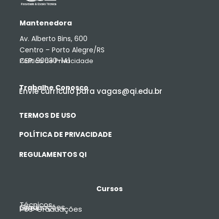
Mantenedora
Av. Alberto Bins, 600
Centro – Porto Alegre/RS
CEP: 90030-141
Política de Privacidade
Trabalhe Conosco
Envie currículo para vagas@qi.edu.br
TERMOS DE USO
POLÍTICA DE PRIVACIDADE
REGULAMENTOS QI
Cursos
Técnicos
Graduações
Livres
Pós-Graduações