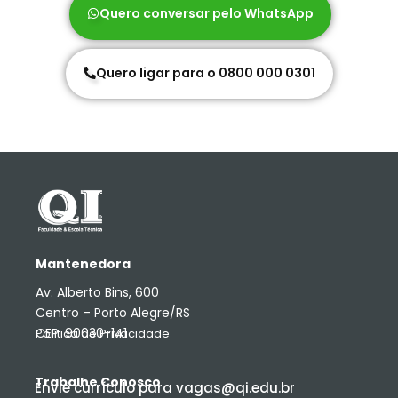
Quero conversar pelo WhatsApp
Quero ligar para o 0800 000 0301
Mantenedora
Av. Alberto Bins, 600
Centro – Porto Alegre/RS
CEP: 90030-141
Política de Privacidade
Trabalhe Conosco
Envie currículo para vagas@qi.edu.br