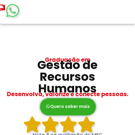
Graduação em
Gestão de
Recursos
Humanos
Desenvolva, valorize e conecte pessoas.
Quero saber mais
Nota 4 na avaliação do MEC