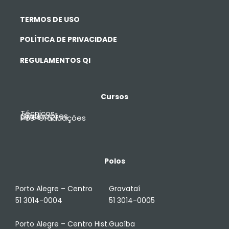
TERMOS DE USO
POLÍTICA DE PRIVACIDADE
REGULAMENTOS QI
Cursos
Técnicos
Graduações
Livres
Pós-Graduações
Polos
Porto Alegre – Centro
Gravataí
51 3014-0004
51 3014-0005
Porto Alegre – Centro Hist.
Guaíba