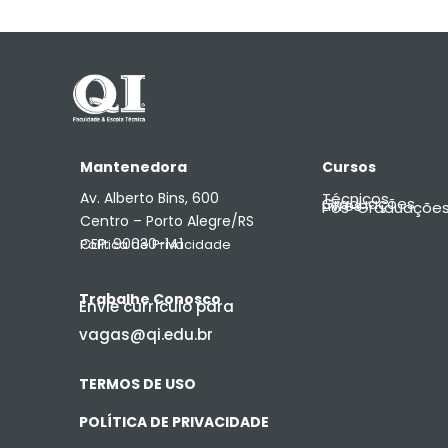
Mantenedora
Cursos
Av. Alberto Bins, 600
Técnicos
Graduações
Livres
Pós-Graduaçõe
Centro – Porto Alegre/RS
CEP: 90030-141
Política de Privacidade
Trabalhe Conosco
Envie currículo para
vagas@qi.edu.br
TERMOS DE USO
POLÍTICA DE PRIVACIDADE