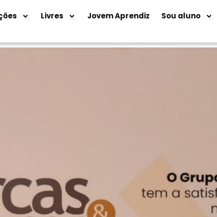
ções
Livres
Jovem Aprendiz
Sou aluno