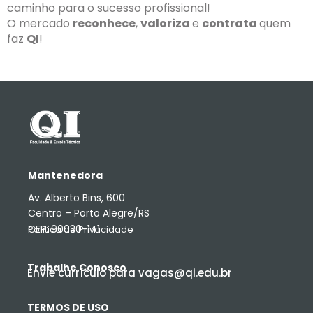
caminho para o sucesso profissional!
O mercado
reconhece
,
valoriza
e
contrata
quem
faz
QI
!
Mantenedora
Av. Alberto Bins, 600
Centro – Porto Alegre/RS
CEP: 90030-141
Política de Privacidade
Trabalhe Conosco
Envie currículo para vagas@qi.edu.br
TERMOS DE USO