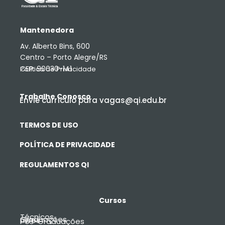
Mantenedora
Av. Alberto Bins, 600
Centro – Porto Alegre/RS
CEP: 90030-141
Política de Privacidade
Trabalhe Conosco
Envie currículo para vagas@qi.edu.br
TERMOS DE USO
POLÍTICA DE PRIVACIDADE
REGULAMENTOS QI
Cursos
Técnicos
Graduações
Livres
Pós-Graduações