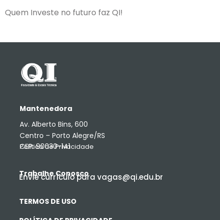
Quem Investe no futuro faz QI!
Mantenedora
Av. Alberto Bins, 600
Centro – Porto Alegre/RS
CEP: 90030-141
Política de Privacidade
Trabalhe Conosco
Envie currículo para vagas@qi.edu.br
TERMOS DE USO