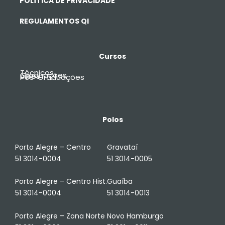
POLÍTICA DE PRIVACIDADE
REGULAMENTOS QI
Cursos
Técnicos
Graduações
Livres
Pós-Graduações
Polos
Porto Alegre – Centro
Gravataí
51 3014-0004
51 3014-0005
Porto Alegre – Centro Hist.
Guaíba
51 3014-0004
51 3014-0013
Porto Alegre – Zona Norte
Novo Hamburgo