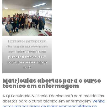
Estudantes participaram
de roda de conversa com
ex-alunas formadas da
primeira turma do curso
técnico em enfermagem
da QI
Matrículas abertas para o curso
técnico em enfermagem
A QI Faculdade & Escola Técnica está com matrículas
abertas para o curso técnico em enfermagem.
Venha
para uma das áreas de maior empregabilidade no