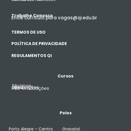
Trabalhe Conosco
Envie currículo para vagas@qi.edu.br
TERMOS DE USO
POLÍTICA DE PRIVACIDADE
REGULAMENTOS QI
Cursos
Técnicos
Graduações
Livres
Pós-Graduações
Polos
Porto Alegre – Centro
Gravataí