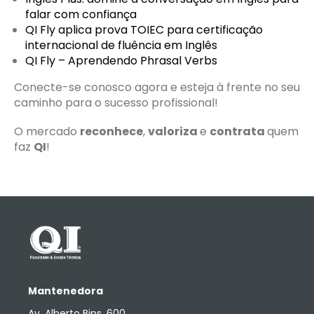
falar com confiança
QI Fly aplica prova TOIEC para certificação
internacional de fluência em Inglês
QI Fly – Aprendendo Phrasal Verbs
Conecte-se conosco agora e esteja à frente no seu
caminho para o sucesso profissional!
O mercado
reconhece
,
valoriza
e
contrata
quem
faz
QI
!
Mantenedora
Av. Alberto Bins, 600