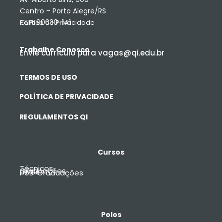
Centro – Porto Alegre/RS
CEP: 90030-141
Política de Privacidade
Trabalhe Conosco
Envie currículo para vagas@qi.edu.br
TERMOS DE USO
POLÍTICA DE PRIVACIDADE
REGULAMENTOS QI
Cursos
Técnicos
Graduações
Livres
Pós-Graduações
Polos