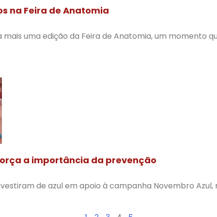
os na Feira de Anatomia
mais uma edição da Feira de Anatomia, um momento qu
eforça a importância da prevenção
 vestiram de azul em apoio à campanha Novembro Azul,
1
2
3
4
5