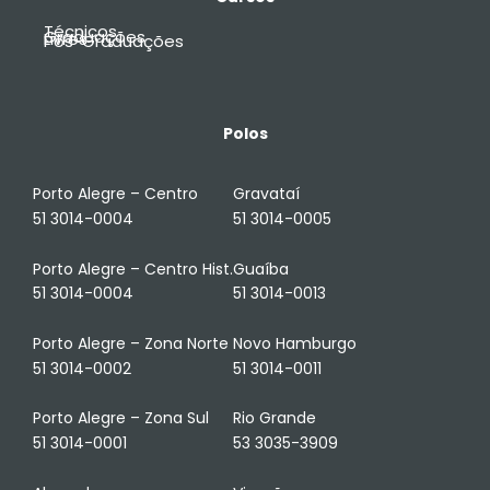
Técnicos
Graduações
Livres
Pós-Graduações
Polos
Porto Alegre – Centro
Gravataí
51 3014-0004
51 3014-0005
Porto Alegre – Centro Hist.
Guaíba
51 3014-0004
51 3014-0013
Porto Alegre – Zona Norte
Novo Hamburgo
51 3014-0002
51 3014-0011
Porto Alegre – Zona Sul
Rio Grande
51 3014-0001
53 3035-3909